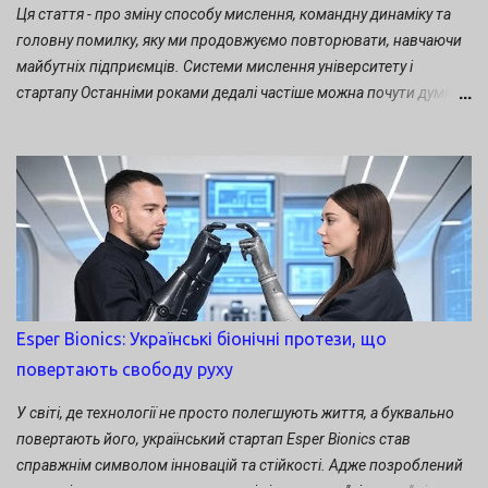
Ця стаття - про зміну способу мислення, командну динаміку та
головну помилку, яку ми продовжуємо повторювати, навчаючи
майбутніх підприємців. Системи мислення університету і
стартапу Останніми роками дедалі частіше можна почути думку,
що університети «не вміють створювати стартапи». На мій
погляд, це не просто спрощення. Це хибна постановка питання.
Університет і не повинен створювати стартапи. Його місія
значно ширша й фундаментальніша: створювати нові знання,
готувати висококваліфікованих фахівців, розвивати науку,
формувати критичне мислення та інженерну культуру. Саме
завдяки університетам з’являються технології, без яких
неможливий розвиток сучасної економіки. Проблема виникає в
іншому. Ми часто очікуємо, що університетський проєкт
Esper Bionics: Українські біонічні протези, що
природно перетвориться на успішний бізнес. Насправді ж між
повертають свободу руху
академічним середовищем і венчурною екосистемою існує
принципово різна логіка: В академічному світі головною
У світі, де технології не просто полегшують життя, а буквально
цінністю є нові знання, наукова новизна, якість дослідження та
повертають його, український стартап Esper Bionics став
професійна е...
справжнім символом інновацій та стійкості. Адже позроблений