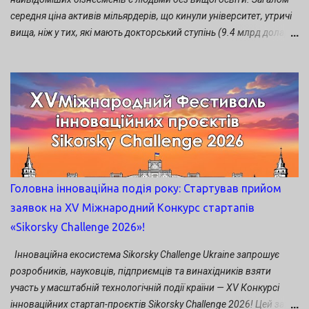
в программировании, то можно действительно заняться
середня ціна активів мільярдерів, що кинули університет, утричі
самообразованием и, возможно, через некоторое время вы
вища, ніж у тих, які мають докторський ступінь (9.4 млрд доларів
даже сможете с...
проти 3.2). Хоча кинути універ – не єдиний варіант для
стартапера. Вочевидь, можна і не стати мільярдером, але
отримати колосальний досвід, який допоможе у майбутньому
при запуску другого чи третього підприємства. Досвід також
додасть переконливості твоєму резюме. Тож якщо ти всерйоз
роздумуєш над балансуванням між навчанням і стартапом ,
лови п’ять порад, як зробити це найкраще. Користуйся
перевагами університету. У твоєму житті більше ніколи не буде
такої можливості – мати під рукою багато технічних,
Головна інноваційна подія року: Стартував прийом
академічних і консультативних ресурсів. Викладач може стати
заявок на XV Міжнародний Конкурс стартапів
твоїм безцінним наставником. Залежно від твоєї цільової
«Sikorsky Challenge 2026»!
аудиторії, одногрупники гіпотетично можуть бути хорошою
командою для проведення бета-тестування. Також в Україні і
Інноваційна екосистема Sikorsky Challenge Ukraine запрошує
світ...
розробників, науковців, підприємців та винахідників взяти
участь у масштабній технологічній події країни — XV Конкурсі
інноваційних стартап-проєктів Sikorsky Challenge 2026! Цей захід