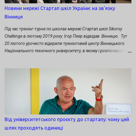
заключному занятті свої проєкти презентували: Володимир
Новини мережі Стартап шкіл України: на зв'язку
Барасюк. Проєкт " Ферментативний спосіб виробництва
Вінниця
вуглецево-нейтрального палива" Денис Москаленко. Проєкт
"Диригент" - комплекс стрільби і управління вогнем міномета"
Під час тренінг-турне по школах мережі Стартап шкіл Sikorsy
Наталія Ярошенко. Проєкт "Магазин...
Challenge в лютому 2019 року Ігор Пеер відвідав Вінницю. Тут
20 лютого урочисто відкрили тренінговий центр Вінницького
Національного технічного університету, в якому і розпочався
третій сезон Стартап школи. Учасників нової групи Стартап
школи вітали ректор ВНТУ Володимир Грабко, міський голова
Сергій Моргунов, досвідчені інноватори-підприємці у сфері ІТ.
Набувати нових інновативних бізнесових умінь нині взялися не
лише студенти ВНТУ, а й інших вишів обласного центру.
Долучилися й учні Вінницької фізико-математичної гімназії №17.
Від університетського проєкту до стартапу: чому цей
шлях проходять одиниці