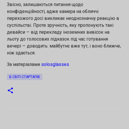
Звісно, залишаються питання щодо
конфіденційності, адже камера на обличчі
перехожого досі викликає неоднозначну реакцію в
суспільстві. Проте зручність, яку пропонують такі
девайси — від перекладу іноземних вивісок на
льоту до голосових підказок під час готування
вечері — доводить: майбутнє вже тут, і воно ближче,
ніж здається.
За матеріалами
solosglasses
В СВІТІ СТАРТАПІВ
К
о