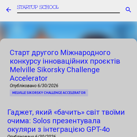
STARTUP SCHOOL
Перейти до основного вмісту
Старт другого Міжнародного
конкурсу інноваційних проєктів
Melville Sikorsky Challenge
Accelerator
Опубліковано
6/30/2026
MELVILLE SIKORSKY CHALLENGE ACCELERATOR
Запрошуємо українські стартапи, R&D-
Гаджет, який «бачить» світ твоїми
команди, університети та технологічні
очима: Solos презентувала
компанії до участі в Міжнародному
окуляри з інтеграцією GPT-4o
конкурсі інноваційних проєктів, фінал
Опубліковано
6/30/2026