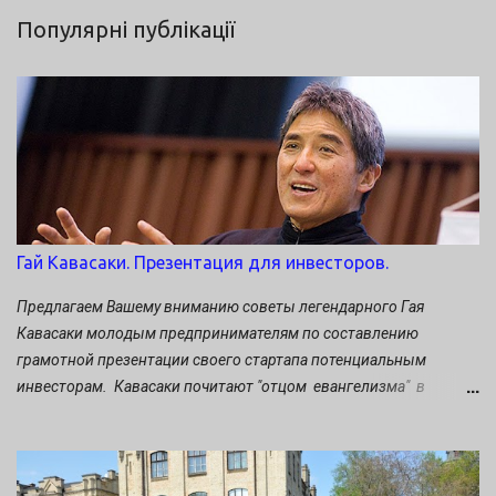
Популярні публікації
Гай Кавасаки. Презентация для инвесторов.
Предлагаем Вашему вниманию советы легендарного Гая
Кавасаки молодым предпринимателям по составлению
грамотной презентации своего стартапа потенциальным
инвесторам. Кавасаки почитают "отцом евангелизма" в
маркетинге. Он многие годы проработал бок о бок со Стивом
Джобсом, был «евангелистом» Apple и обращал мир в яблочную
веру (считайте, что чьё-то трепетное прикосновение к айпаду в
этот момент – его заслуга). Cоветы, изложенные им в книге The