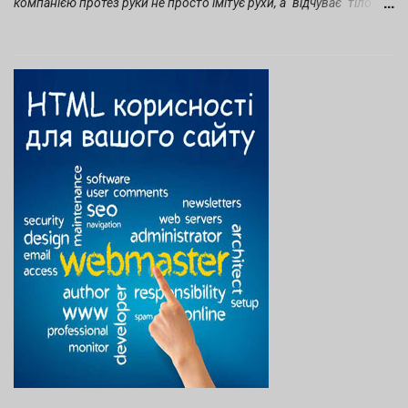
компанією протез руки не просто імітує рухи, а "відчуває" тіло
користувача, адаптується до його звичок і стає продовженням
самого тіла завдяки штучному інтелекту. Про історію компанії та
її здобутки до 2023 року ми писали в статті на нашому блозі . А з
початком війни тема протезування стала ще актуальнішою, тому
в 2025 році Esper Bionics очолив рейтинг deep tech України.
Чому ж про цей стартап говорять усе гучніше — від локальних
хабів до міжнародних самітів? З 2023 року стартап суттєво
еволюціонував, особливо під тиском війни, яка прискорила
фокус на реабілітацію ветеранів. Нижче приведений
хронологічний огляд ключових подій і досягнень з 2023 по
листопад 2025 (на основі свіжих даних з медіа та соцмереж).
2023 рік: Масштабування виробництва та перші поставки
Початок масового виробництв...