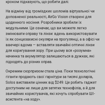
кроком підказують, що робити далі.
На відміну від громіздких шоломів віртуальної чи
доповненої реальності, AirGo Vision створені для
щоденного носіння. Розробники зробили їх
модульними. Це означає, що ви можете легко
змінювати оправу та лінзи: вдень використовувати
їх як сонцезахисні окуляри на прогулянці, а в офісі чи
ввечері вдома — вставляти звичайні оптичні лінзи
для коригування зору. При цьому вся «розумна»
начинка та акумулятор залишаються в дужках, які
підходять до різних оправ.
Окремим сюрпризом стала ціна. Поки технологічні
гіганти продають свої гарнітури за тисячі доларів,
Solos виставили цінник від $249. Це робить гаджет
доступним не лише для затятих технофілів, а й для
звичайних користувачів, які хочуть спробувати ШІ-
асистента «на ходу».