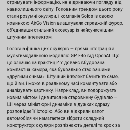
отримувати інформацію, не відриваючи погляду від
підтримку Напрями конкурсу: 🔹 Штучний
навколишнього світу. Головним трендом цього року
інтелект 🔹 Кібербезпека 🔹 Водні ресурси 📅
стали розумні окуляри, і компанія Solos із своєю
новинкою AirGo Vision влаштувала справжній фурор,
Кінцевий термін подання заявок — 10
об'єднавши стильний аксесуар із найсучаснішим
серпня 2026 👉 Подати заявку:
штучним інтелектом.
https://forms.gle/gTSGP6nyK8CpNMds9
Головна фішка цих окулярів — пряма інтеграція з
мультимодальною моделлю GPT-4o від OpenAI. Що
це означає на практиці? У девайс вбудована
компактна камера, яка буквально стає вашими
«другими очима». Штучний інтелект бачить те саме,
що й ви, і може в реальному часі коментувати або
аналізувати картинку. Наприклад, ви подорожуєте
новим містом і дивитеся на старовинну будівлю —
ШІ через мініатюрні динаміки в дужках одразу
розповідає її історію. Або ви відкрили капот
автомобіля чи намагаєтеся зібрати складний
конструктор: окуляри розпізнають деталі та крок за