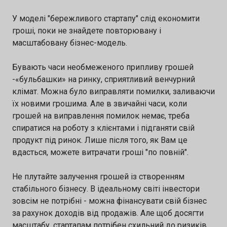
У моделі "бережливого стартапу" слід економити
гроші, поки не знайдете повторювану і
масштабовану бізнес-модель.
Бувають часи необмеженого припливу грошей
-«бульбашки» на ринку, сприятливий венчурний
клімат. Можна було виправляти помилки, заливаючи
їх новими грошима. Але в звичайні часи, коли
грошей на виправлення помилок немає, треба
спиратися на роботу з клієнтами і підганяти свій
продукт під ринок. Лише після того, як Вам це
вдасться, можете витрачати гроші "по повній".
Не плутайте залучення грошей із створенням
стабільного бізнесу. В ідеальному світі інвестори
зовсім не потрібні - можна фінансувати свій бізнес
за рахунок доходів від продажів. Але щоб досягти
масштабу, стартапам потрібен схильний до ризиків