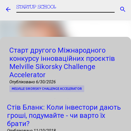
STARTUP SCHOOL
Перейти до основного вмісту
Старт другого Міжнародного
конкурсу інноваційних проєктів
Melville Sikorsky Challenge
Accelerator
Опубліковано
6/30/2026
MELVILLE SIKORSKY CHALLENGE ACCELERATOR
Запрошуємо українські стартапи, R&D-
Стів Бланк: Коли інвестори дають
команди, університети та технологічні
гроші, подумайте - чи варто їх
компанії до участі в Міжнародному
брати?
конкурсі інноваційних проєктів, фінал
Опубліковано
11/10/2018