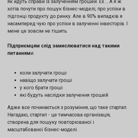
як йдуть справи із залученням грошей. Ех ... А я ж
хотів почути про пошук бізнес-моделі, про успіхи в
підгонці продукту до ринку. Але в 90% випадків я
насамперед чую про успіхи в залученні інвесторів. І
мене це зовсім не тішить.
Підприємцям слід замислюватися над такими
питанням
и:
коли залучати гроші
навіщо залучати гроші
у кого брати гроші
які будуть наслідки залучення грошей
Адже все починається з розуміння, що таке стартап.
Нагадаю, стартап - це тимчасова організація,
створена для пошуку повторюваної і
масштабованої бізнес-моделі.