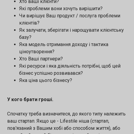
Хто ваші клієнти?
Які проблеми вони хочуть вирішити?
Чи вирішує Ваш продукт / послуга проблеми
клієнтів?
Як залучати, зберігати і нарощувати клієнтську
базу?
Яка модель отримання доходу і тактика
ціноутворення?
Хто Ваші партнери?
Які ресурси і яка діяльність потрібні, щоб цей
бізнес успішно розвивався?
Яка ціна цього бізнесу?
У кого брати гроші.
Спочатку треба визначитеся, до якого типу належить
ваш стартап. Якщо це - Lifestile ніша (стартап,
пов'язаний з Вашим хобі або способом життя), або