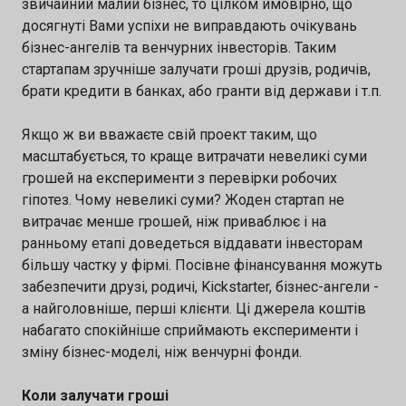
звичайний малий бізнес, то цілком ймовірно, що
досягнуті Вами успіхи не виправдають очікувань
бізнес-ангелів та венчурних інвесторів. Таким
стартапам зручніше залучати гроші друзів, родичів,
брати кредити в банках, або гранти від держави і т.п.
Якщо ж ви вважаєте свій проект таким, що
масштабується, то краще витрачати невеликі суми
грошей на експерименти з перевірки робочих
гіпотез. Чому невеликі суми? Жоден стартап не
витрачає менше грошей, ніж приваблює і на
ранньому етапі доведеться віддавати інвесторам
більшу частку у фірмі. Посівне фінансування можуть
забезпечити друзі, родичі, Kickstarter, бізнес-ангели -
а найголовніше, перші клієнти. Ці джерела коштів
набагато спокійніше сприймають експерименти і
зміну бізнес-моделі, ніж венчурні фонди.
Коли залучати гроші