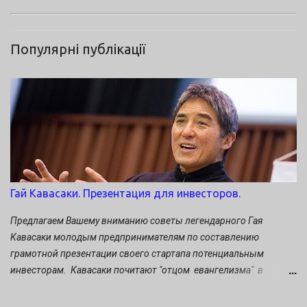
Популярні публікації
Гай Кавасаки. Презентация для инвесторов.
Предлагаем Вашему вниманию советы легендарного Гая
Кавасаки молодым предпринимателям по составлению
грамотной презентации своего стартапа потенциальным
инвесторам. Кавасаки почитают "отцом евангелизма" в
маркетинге. Он многие годы проработал бок о бок со Стивом
Джобсом, был «евангелистом» Apple и обращал мир в яблочную