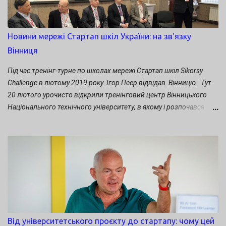
Technology Co., (Китай) Валерій Пичко - тренер Стартап-школи
Sikorsky Challenge, головний редактор видання Startup News На
заключному занятті свої проєкти презентували: Володимир
Новини мережі Стартап шкіл України: на зв'язку
Барасюк. Проєкт " Ферментативний спосіб виробництва
Вінниця
вуглецево-нейтрального палива" Денис Москаленко. Проєкт
"Диригент" - комплекс стрільби і управління вогнем міномета"
Під час тренінг-турне по школах мережі Стартап шкіл Sikorsy
Наталія Ярошенко. Проєкт "Магазин...
Challenge в лютому 2019 року Ігор Пеер відвідав Вінницю. Тут
20 лютого урочисто відкрили тренінговий центр Вінницького
Національного технічного університету, в якому і розпочався
третій сезон Стартап школи. Учасників нової групи Стартап
школи вітали ректор ВНТУ Володимир Грабко, міський голова
Сергій Моргунов, досвідчені інноватори-підприємці у сфері ІТ.
Набувати нових інновативних бізнесових умінь нині взялися не
лише студенти ВНТУ, а й інших вишів обласного центру.
Долучилися й учні Вінницької фізико-математичної гімназії №17.
Від університетського проєкту до стартапу: чому цей