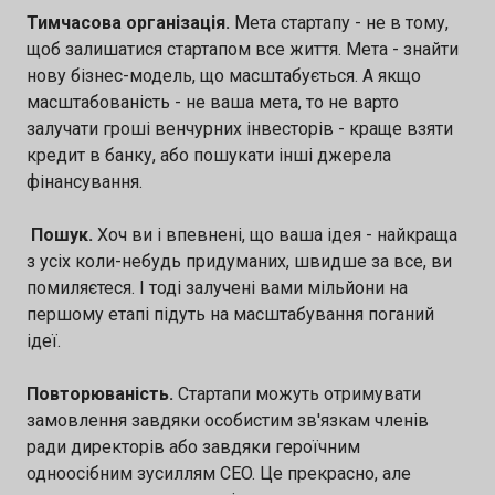
Тимчасова організація.
Мета стартапу - не в тому,
щоб залишатися стартапом все життя. Мета - знайти
нову бізнес-модель, що масштабується. А якщо
масштабованість - не ваша мета, то не варто
залучати гроші венчурних інвесторів - краще взяти
кредит в банку, або пошукати інші джерела
фінансування.
Пошук.
Хоч ви і впевнені, що ваша ідея - найкраща
з усіх коли-небудь придуманих, швидше за все, ви
помиляєтеся. І тоді залучені вами мільйони на
першому етапі підуть на масштабування поганий
ідеї.
Повторюваність.
Стартапи можуть отримувати
замовлення завдяки особистим зв'язкам членів
ради директорів або завдяки героїчним
одноосібним зусиллям CEO. Це прекрасно, але