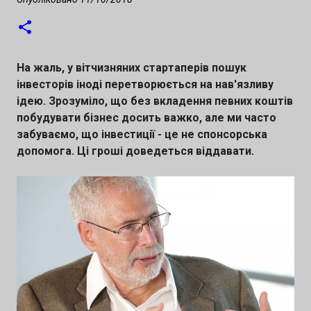
0
якого відбудеться під час MSCA September
Lviv 2026. 📍 Львів | 🗓 29–30 вересня 2026 🌍
Формат: офлайн + онлайн Що важливо
На жаль, у вітчизняних стартаперів пошук
знати учасникам: 💡 Конкурс створений не
інвесторів іноді перетворюється на нав'язливу
ідею. Зрозуміло, що без вкладення певних коштів
лише для змагання за призи, а передусім —
побудувати бізнес досить важко, але ми часто
для отримання інвестицій і зростання
забуваємо, що інвестиції - це не спонсорська
інноваційного бізнесу. Конкурс та захід
допомога. Ці гроші доведеться віддавати.
проходить англійською мовою. Учасники
отримують: 🤝 можливість презентувати
проєкт інвесторам з UK та Європи 📈 шанс
залучити інвестиції після фіналу конкурсу
🏆 грошову нагороду $5 000 для переможця
за кожним напрямом 🚀 участь в
акселераційних програмах та менторську