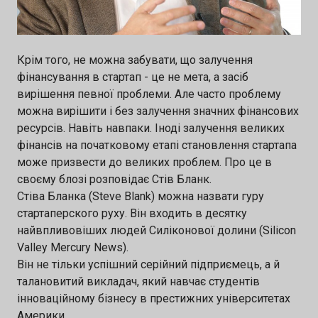
підтримку Напрями конкурсу: 🔹 Штучний
інтелект 🔹 Кібербезпека 🔹 Водні ресурси 📅
Крім того, не можна забувати, що залучення
Кінцевий термін подання заявок — 10
фінансування в стартап - це не мета, а засіб
серпня 2026 👉 Подати заявку:
вирішення певної проблеми. Але часто проблему
https://forms.gle/gTSGP6nyK8CpNMds9
можна вирішити і без залучення значних фінансових
ресурсів. Навіть навпаки. Іноді залучення великих
фінансів на початковому етапі становлення стартапа
може призвести до великих проблем. Про це в
своєму блозі розповідає Стів Бланк.
Стіва Бланка (Steve Blank) можна назвати гуру
стартаперского руху. Він входить в десятку
найвпливовіших людей Силіконової долини (Silicon
Valley Mercury News).
Він не тільки успішний серійний підприємець, а й
талановитий викладач, який навчає студентів
інноваційному бізнесу в престижних університетах
Америки.