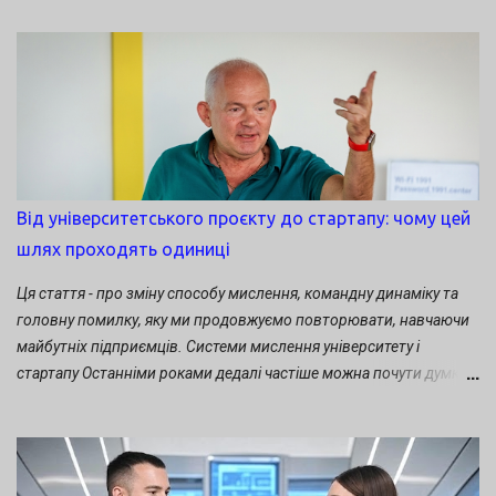
школи вітали ректор ВНТУ Володимир Грабко, міський голова
Сергій Моргунов, досвідчені інноватори-підприємці у сфері ІТ.
Набувати нових інновативних бізнесових умінь нині взялися не
лише студенти ВНТУ, а й інших вишів обласного центру.
Долучилися й учні Вінницької фізико-математичної гімназії №17.
Від університетського проєкту до стартапу: чому цей
шлях проходять одиниці
Ця стаття - про зміну способу мислення, командну динаміку та
головну помилку, яку ми продовжуємо повторювати, навчаючи
майбутніх підприємців. Системи мислення університету і
стартапу Останніми роками дедалі частіше можна почути думку,
що університети «не вміють створювати стартапи». На мій
погляд, це не просто спрощення. Це хибна постановка питання.
Університет і не повинен створювати стартапи. Його місія
значно ширша й фундаментальніша: створювати нові знання,