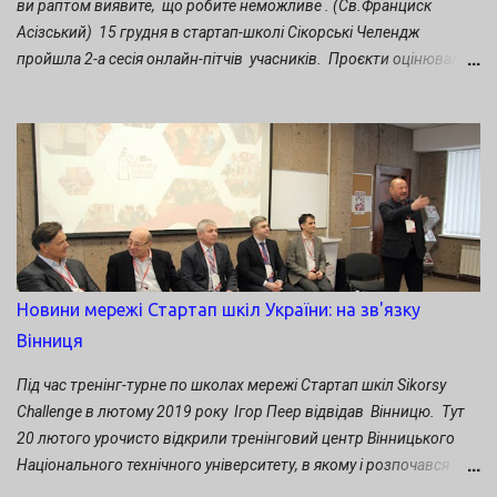
ви раптом виявите, що робите неможливе . (Св.Франциск
Асізський) 15 грудня в стартап-школі Сікорські Челендж
пройшла 2-а сесія онлайн-пітчів учасників. Проєкти оцінювало
журі у складі: Олексій Струцинський - директор Інноваційного
холдингу Sikorsky Challenge Сергій Сергієнко - заступник
директора Інноваційного холдингу Sikorsky Challenge Михайло
Турчанін - проректор з наукової роботи Донбаської державної
академії машинобудування Богдан Андрущенко - член
міжнародного журі Конкурсу Sikorsky Challenge, Golden Egg
Technology Co., (Китай) Валерій Пичко - тренер Стартап-школи
Sikorsky Challenge, головний редактор видання Startup News На
заключному занятті свої проєкти презентували: Володимир
Новини мережі Стартап шкіл України: на зв'язку
Барасюк. Проєкт " Ферментативний спосіб виробництва
Вінниця
вуглецево-нейтрального палива" Денис Москаленко. Проєкт
"Диригент" - комплекс стрільби і управління вогнем міномета"
Під час тренінг-турне по школах мережі Стартап шкіл Sikorsy
Наталія Ярошенко. Проєкт "Магазин...
Challenge в лютому 2019 року Ігор Пеер відвідав Вінницю. Тут
20 лютого урочисто відкрили тренінговий центр Вінницького
Національного технічного університету, в якому і розпочався
третій сезон Стартап школи. Учасників нової групи Стартап