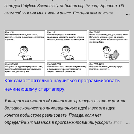
звоном в правом ухе. Я побывал у мно...
городка Polyteco Science city, побывал сэр Ричард Брэнсон. Об
этом событитии мы писали ранее. Сегодня нам хочется
поделиться мыслями Ричарда Брэнсона о предпринимателях, о
рисках и удачах, ошибках и деньгах. Бесценные уроки создателя
бренда Virgin: Если вы предприниматель и не делали ошибок,
значит вы не предприниматель. Не беритесь за дело, если оно
вам не нравится.
Как самостоятельно научиться программировать
начинающему стартаперу.
У каждого активного айтишного «стартапера» в голове роится
большое количество инновационных идей и все эти идеи
хочется побыстрее реализовать. Правда, если нет
определённых навыков в программировании, ускорить этот
процесс невозможно. Какие есть выходы в сложившейся