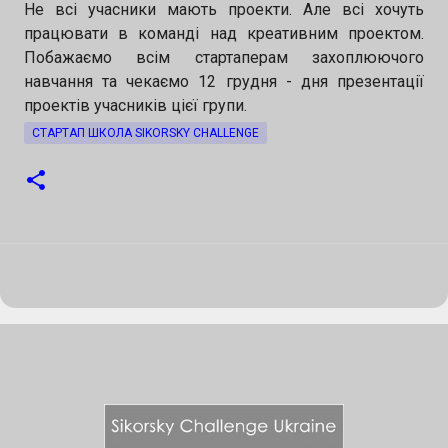
Не всі учасники мають проекти. Але всі хочуть
підтримку Напрями конкурсу: 🔹 Штучний
працювати в команді над креативним проектом.
інтелект 🔹 Кібербезпека 🔹 Водні ресурси 📅
Побажаємо всім стартаперам захоплюючого
навчання та чекаємо 12 грудня - дня презентації
Кінцевий термін подання заявок — 10
проектів учасників цієї групи.
серпня 2026 👉 Подати заявку:
СТАРТАП ШКОЛА SIKORSKY CHALLENGE
https://forms.gle/gTSGP6nyK8CpNMds9