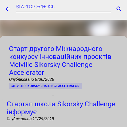
STARTUP SCHOOL
Перейти до основного вмісту
Старт другого Міжнародного
конкурсу інноваційних проєктів
Melville Sikorsky Challenge
Accelerator
Опубліковано
6/30/2026
MELVILLE SIKORSKY CHALLENGE ACCELERATOR
Запрошуємо українські стартапи, R&D-
Стартап школа Sikorsky Challenge
команди, університети та технологічні
інформує
компанії до участі в Міжнародному
Опубліковано
11/29/2019
конкурсі інноваційних проєктів, фінал