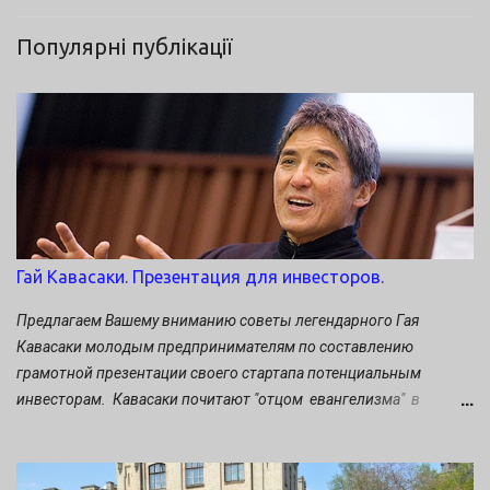
Популярні публікації
Гай Кавасаки. Презентация для инвесторов.
Предлагаем Вашему вниманию советы легендарного Гая
Кавасаки молодым предпринимателям по составлению
грамотной презентации своего стартапа потенциальным
инвесторам. Кавасаки почитают "отцом евангелизма" в
маркетинге. Он многие годы проработал бок о бок со Стивом
Джобсом, был «евангелистом» Apple и обращал мир в яблочную
веру (считайте, что чьё-то трепетное прикосновение к айпаду в