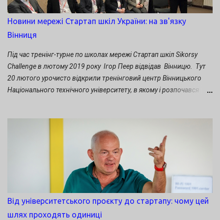
Sikorsky Challenge, головний редактор видання Startup News На
заключному занятті свої проєкти презентували: Володимир
Новини мережі Стартап шкіл України: на зв'язку
Барасюк. Проєкт " Ферментативний спосіб виробництва
Вінниця
вуглецево-нейтрального палива" Денис Москаленко. Проєкт
"Диригент" - комплекс стрільби і управління вогнем міномета"
Під час тренінг-турне по школах мережі Стартап шкіл Sikorsy
Наталія Ярошенко. Проєкт "Магазин...
Challenge в лютому 2019 року Ігор Пеер відвідав Вінницю. Тут
20 лютого урочисто відкрили тренінговий центр Вінницького
Національного технічного університету, в якому і розпочався
третій сезон Стартап школи. Учасників нової групи Стартап
школи вітали ректор ВНТУ Володимир Грабко, міський голова
Сергій Моргунов, досвідчені інноватори-підприємці у сфері ІТ.
Набувати нових інновативних бізнесових умінь нині взялися не
лише студенти ВНТУ, а й інших вишів обласного центру.
Долучилися й учні Вінницької фізико-математичної гімназії №17.
Від університетського проєкту до стартапу: чому цей
шлях проходять одиниці