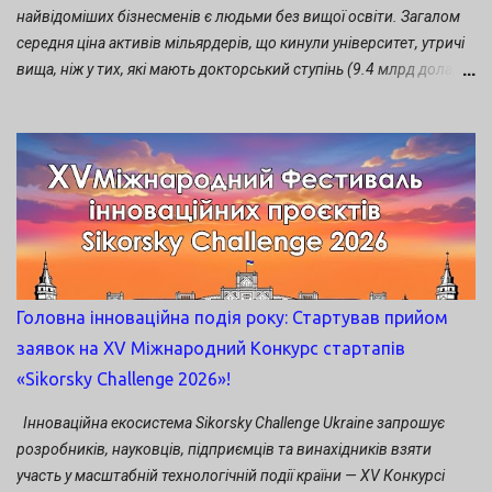
предложении. Если вы хотите для общего развития разбираться
найвідоміших бізнесменів є людьми без вищої освіти. Загалом
в программировании, то можно действительно заняться
середня ціна активів мільярдерів, що кинули університет, утричі
самообразованием и, возможно, через некоторое время вы
вища, ніж у тих, які мають докторський ступінь (9.4 млрд доларів
даже сможете с...
проти 3.2). Хоча кинути універ – не єдиний варіант для
стартапера. Вочевидь, можна і не стати мільярдером, але
отримати колосальний досвід, який допоможе у майбутньому
при запуску другого чи третього підприємства. Досвід також
додасть переконливості твоєму резюме. Тож якщо ти всерйоз
роздумуєш над балансуванням між навчанням і стартапом ,
лови п’ять порад, як зробити це найкраще. Користуйся
перевагами університету. У твоєму житті більше ніколи не буде
такої можливості – мати під рукою багато технічних,
Головна інноваційна подія року: Стартував прийом
академічних і консультативних ресурсів. Викладач може стати
заявок на XV Міжнародний Конкурс стартапів
твоїм безцінним наставником. Залежно від твоєї цільової
«Sikorsky Challenge 2026»!
аудиторії, одногрупники гіпотетично можуть бути хорошою
командою для проведення бета-тестування. Також в Україні і
Інноваційна екосистема Sikorsky Challenge Ukraine запрошує
світ...
розробників, науковців, підприємців та винахідників взяти
участь у масштабній технологічній події країни — XV Конкурсі