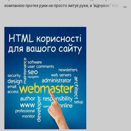
компанією протез руки не просто імітує рухи, а "відчуває" тіло
користувача, адаптується до його звичок і стає продовженням
самого тіла завдяки штучному інтелекту. Про історію компанії та
її здобутки до 2023 року ми писали в статті на нашому блозі . А з
початком війни тема протезування стала ще актуальнішою, тому
в 2025 році Esper Bionics очолив рейтинг deep tech України.
Чому ж про цей стартап говорять усе гучніше — від локальних
хабів до міжнародних самітів? З 2023 року стартап суттєво
еволюціонував, особливо під тиском війни, яка прискорила
фокус на реабілітацію ветеранів. Нижче приведений
хронологічний огляд ключових подій і досягнень з 2023 по
листопад 2025 (на основі свіжих даних з медіа та соцмереж).
2023 рік: Масштабування виробництва та перші поставки
Початок масового виробництв...