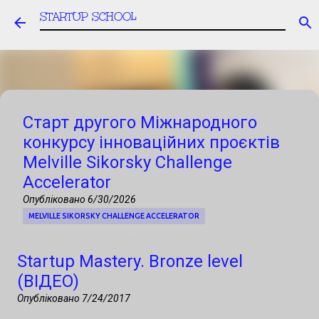
STARTUP SCHOOL
Перейти до основного вмісту
Старт другого Міжнародного
конкурсу інноваційних проєктів
Melville Sikorsky Challenge
Accelerator
Опубліковано
6/30/2026
MELVILLE SIKORSKY CHALLENGE ACCELERATOR
Запрошуємо українські стартапи, R&D-
Startup Mastery. Bronze level
команди, університети та технологічні
(ВІДЕО)
компанії до участі в Міжнародному
Опубліковано
7/24/2017
конкурсі інноваційних проєктів, фінал