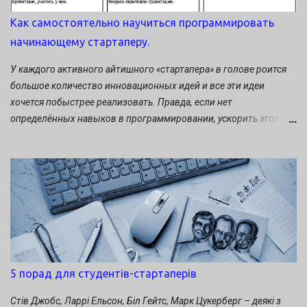
Как самостоятельно научиться программировать
начинающему стартаперу.
У каждого активного айтишного «стартапера» в голове роится
большое количество инновационных идей и все эти идеи
хочется побыстрее реализовать. Правда, если нет
определённых навыков в программировании, ускорить этот
процесс невозможно. Какие есть выходы в сложившейся
ситуации? Либо найти программиста и сооснователя будущего
стартапа, либо научится программировать самому. Какое
решение принять? Давайте прислушаемся к советам
«аксакалов». Советы специалиста по диджитал – маркетингу
Виктора Бабичева. Те, кто думает, что научившись
программировать, быстрее справятся со своими проблемами –
ошибаются. Просто многие путают понятия «быстрее» и
«экономичнее». И если вам кажется, что хорошего
5 порад для студентів-стартаперів
программиста сложно найти, то, скорее всего, проблема
кроется именно в вашей идее или недостаточно проработанном
Стів Джобс, Ларрі Ельсон, Біл Гейтс, Марк Цукерберг – деякі з