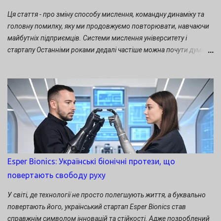
Ця стаття - про зміну способу мислення, командну динаміку та
головну помилку, яку ми продовжуємо повторювати, навчаючи
майбутніх підприємців. Системи мислення університету і
стартапу Останніми роками дедалі частіше можна почути думку,
що університети «не вміють створювати стартапи». На мій
погляд, це не просто спрощення. Це хибна постановка питання.
Університет і не повинен створювати стартапи. Його місія
значно ширша й фундаментальніша: створювати нові знання,
готувати висококваліфікованих фахівців, розвивати науку,
формувати критичне мислення та інженерну культуру. Саме
завдяки університетам з’являються технології, без яких
неможливий розвиток сучасної економіки. Проблема виникає в
іншому. Ми часто очікуємо, що університетський проєкт
Esper Bionics: Українські біонічні протези, що
природно перетвориться на успішний бізнес. Насправді ж між
повертають свободу руху
академічним середовищем і венчурною екосистемою існує
принципово різна логіка: В академічному світі головною
У світі, де технології не просто полегшують життя, а буквально
цінністю є нові знання, наукова новизна, якість дослідження та
повертають його, український стартап Esper Bionics став
професійна е...
справжнім символом інновацій та стійкості. Адже позроблений