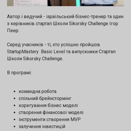
підтримку Напрями конкурсу: 🔹 Штучний
інтелект 🔹 Кібербезпека 🔹 Водні ресурси 📅
Автор і ведучий - ізраїльський бізнес-тренер та один
з керівників стартап Школи Sikorsky Challenge Ігор
Кінцевий термін подання заявок — 10
Пеер.
серпня 2026 👉 Подати заявку:
https://forms.gle/gTSGP6nyK8CpNMds9
Серед учасників - ті, хто успішно пройшов
StartupMastery Basic Level та випускники Стартап
Школи Sikorsky Challenge.
В програмі:
командна робота
спільний брейнстормінг
корегування бізнес моделі
створення фінансової моделі
інструменти створення MVP
залучення інвестицій