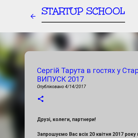
STARTUP SCHOOL
Старт другого Міжнародного к
Сергій Тарута в гостях у Ста
Sikorsky Challenge Accelerator
ВИПУСК 2017
Опубліковано
6/30/2026
MELVILLE SIKORSKY CHALLENGE
Опубліковано
4/14/2017
Запрошуємо українські стартапи, R&D-
участі в Міжнародному конкурсі іннов
MSCA September Lviv 2026. 📍 Львів | 
Друзі, колеги, партнери!
важливо знати учасникам: 💡 Конкурс 
0
Запрошуємо Вас всіх 20 квітня 2017 року 
— для отримання інвестицій і зростан