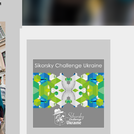
и
м з
000
у