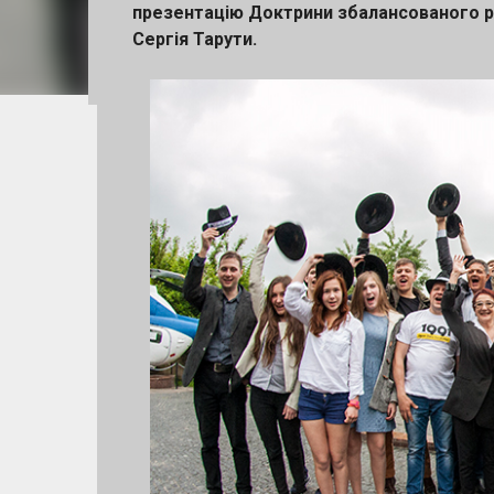
презентацію Доктрини збалансованого ро
англійською мовою. Учасники отримую
Сергія Тарути.
UK та Європи 📈 шанс залучити інвести
для переможця за кожним напрямом 🚀
підтримку Напрями конкурсу: 🔹 Штучн
Кінцевий термін подання заявок — 10 
https://forms.gle/gTSGP6nyK8CpNMds9