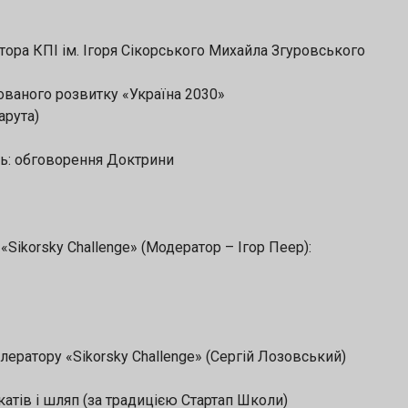
тора КПІ ім. Ігоря Сікорського Михайла Згуровського
ваного розвитку «Україна 2030»
арута)
ль: обговорення Доктрини
«Sikorsky Challenge» (Модератор – Ігор Пеер):
ратору «Sikorsky Challenge» (Сергій Лозовський)
атів і шляп (за традицією Стартап Школи)