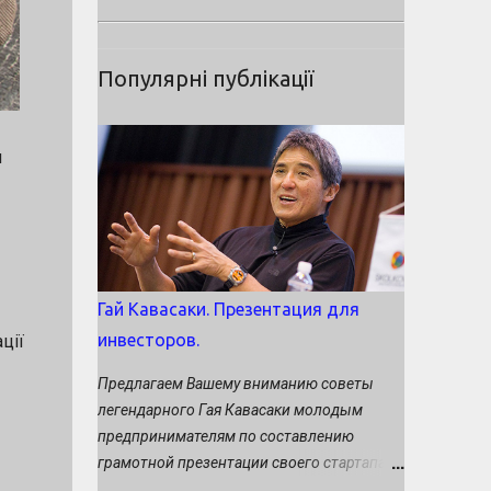
Популярні публікації
п
Гай Кавасаки. Презентация для
инвесторов.
ції
Предлагаем Вашему вниманию советы
легендарного Гая Кавасаки молодым
предпринимателям по составлению
грамотной презентации своего стартапа
потенциальным инвесторам. Кавасаки