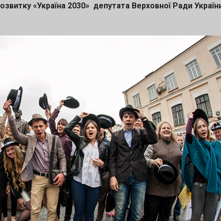
звитку «Україна 2030» депутата Верховної Ради Україн
ть: 🤝 можливість презентувати проєкт інвестора
ції після фіналу конкурсу 🏆 грошову нагороду $5 
 участь в акселераційних програмах та менторськ
ий інтелект 🔹 Кібербезпека 🔹 Водні ресурси 📅
серпня 2026 👉 Подати заявку: