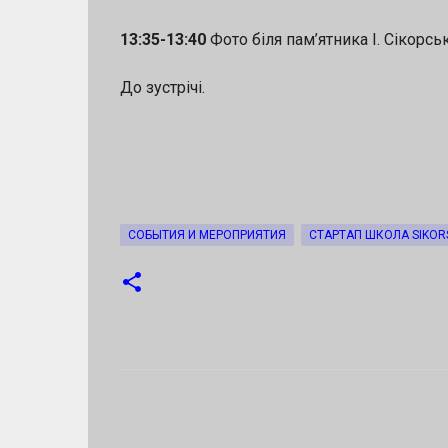
13:35-13:40
Фото біля пам’ятника І. Сікорс
До зустрічі.
СОБЫТИЯ И МЕРОПРИЯТИЯ
СТАРТАП ШКОЛА SIKOR
К
о