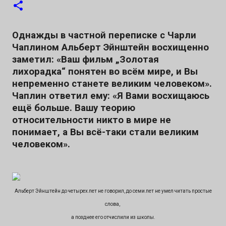
0
якого відбудеться під час MSCA September
Lviv 2026. 📍 Львів | 🗓 29–30 вересня 2026 🌍
Однажды в частной переписке с Чарли
Формат: офлайн + онлайн Що важливо
Чаплином Альберт Эйнштейн восхищенно
заметил: «Ваш фильм „Золотая
знати учасникам: 💡 Конкурс створений не
лихорадка“ понятен во всём мире, и Вы
лише для змагання за призи, а передусім —
непременно станете великим человеком».
для отримання інвестицій і зростання
Чаплин ответил ему: «Я Вами восхищаюсь
ещё больше. Вашу теорию
інноваційного бізнесу. Конкурс та захід
относительности никто в мире не
проходить англійською мовою. Учасники
понимает, а Вы всё-таки стали великим
отримують: 🤝 можливість презентувати
человеком».
проєкт інвесторам з UK та Європи 📈 шанс
залучити інвестиції після фіналу конкурсу
🏆 грошову нагороду $5 000 для переможця
Альберт Эйнштейн до четырех лет не говорил, до семи лет не умел читать простые
за кожним напрямом 🚀 участь в
слова,
а позднее его отчислили из школы.
акселераційних програмах та менторську