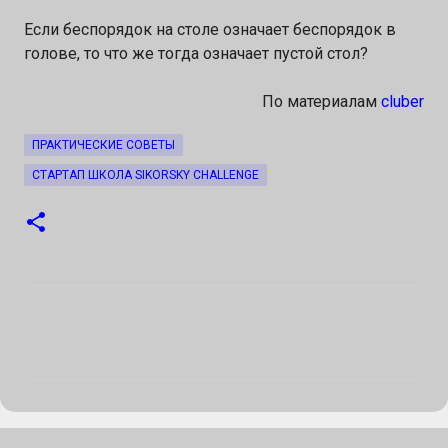
Если беспорядок на столе означает беспорядок в
голове, то что же тогда означает пустой стол?
По материалам
cluber
ПРАКТИЧЕСКИЕ СОВЕТЫ
СТАРТАП ШКОЛА SIKORSKY CHALLENGE
К
о
м
е
н