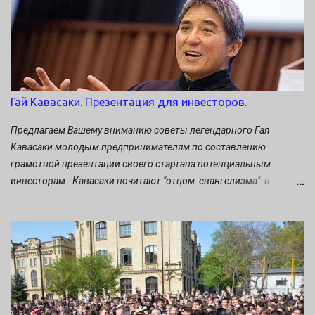
Гай Кавасаки. Презентация для инвесторов.
Предлагаем Вашему вниманию советы легендарного Гая
Кавасаки молодым предпринимателям по составлению
грамотной презентации своего стартапа потенциальным
инвесторам. Кавасаки почитают "отцом евангелизма" в
маркетинге. Он многие годы проработал бок о бок со Стивом
Джобсом, был «евангелистом» Apple и обращал мир в яблочную
веру (считайте, что чьё-то трепетное прикосновение к айпаду в
этот момент – его заслуга). Cоветы, изложенные им в книге The
Art of the Start (Сан Франциско, 2004г.), уже стали учебной
классикой школы стартапа. Тем из вас, кто не читал - прочтите
обязательно, не пожалеете! А тем, кто уже знаком с этим