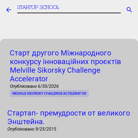
STARTUP SCHOOL
Перейти до основного вмісту
Старт другого Міжнародного
конкурсу інноваційних проєктів
Melville Sikorsky Challenge
Accelerator
Опубліковано
6/30/2026
MELVILLE SIKORSKY CHALLENGE ACCELERATOR
Запрошуємо українські стартапи, R&D-
Стартап- премудрости от великого
команди, університети та технологічні
Энштейна.
компанії до участі в Міжнародному
Опубліковано
9/25/2015
конкурсі інноваційних проєктів, фінал