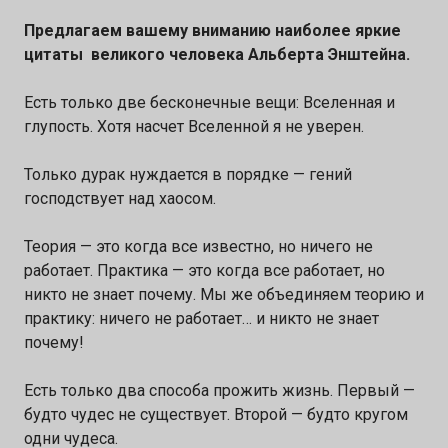
підтримку Напрями конкурсу: 🔹 Штучний
Предлагаем вашему вниманию наиболее яркие
цитаты великого человека Альберта Энштейна.
інтелект 🔹 Кібербезпека 🔹 Водні ресурси 📅
Кінцевий термін подання заявок — 10
Есть только две бесконечные вещи: Вселенная и
серпня 2026 👉 Подати заявку:
глупость. Хотя насчет Вселенной я не уверен.
https://forms.gle/gTSGP6nyK8CpNMds9
Только дурак нуждается в порядке — гений
господствует над хаосом.
Теория — это когда все известно, но ничего не
работает. Практика — это когда все работает, но
никто не знает почему. Мы же объединяем теорию и
практику: ничего не работает… и никто не знает
почему!
Есть только два способа прожить жизнь. Первый —
будто чудес не существует. Второй — будто кругом
одни чудеса.