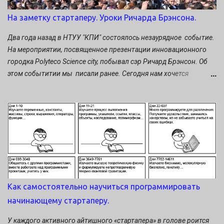
материалом - полезно будет пробежать еще раз. (Публикуем в
сокращении). Презентация для инвесторов. Часть I. Я уже
На заметку стартаперу. Уроки Ричарда Брэнсона.
долгое время проповедую грамотную презентацию продукта —
эту миссию я выбрал потому, что страдаю болезнью под
Два года назад в НТУУ "КПИ" состоялось незаурядное событие.
названием тиннитус, которая проявляется у меня постоянным
На мероприятии, посвященное презентации инновационного
звоном в правом ухе. Я побывал у мно...
городка Polyteco Science city, побывал сэр Ричард Брэнсон. Об
этом событитии мы писали ранее. Сегодня нам хочется
поделиться мыслями Ричарда Брэнсона о предпринимателях, о
рисках и удачах, ошибках и деньгах. Бесценные уроки создателя
бренда Virgin: Если вы предприниматель и не делали ошибок,
значит вы не предприниматель. Не беритесь за дело, если оно
вам не нравится.
Как самостоятельно научиться программировать
начинающему стартаперу.
У каждого активного айтишного «стартапера» в голове роится