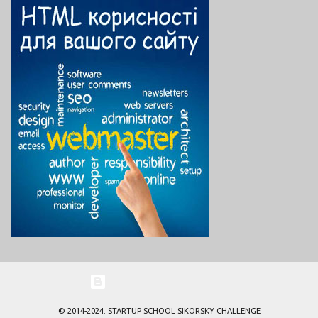
початком війни тема протезування стала ще актуальнішою, тому
в 2025 році Esper Bionics очолив рейтинг deep tech України.
Чому ж про цей стартап говорять усе гучніше — від локальних
хабів до міжнародних самітів? З 2023 року стартап суттєво
еволюціонував, особливо під тиском війни, яка прискорила
фокус на реабілітацію ветеранів. Нижче приведений
хронологічний огляд ключових подій і досягнень з 2023 по
листопад 2025 (на основі свіжих даних з медіа та соцмереж).
2023 рік: Масштабування виробництва та перші поставки
Початок масового виробництв...
На платформі Blogger
© 2014-2024. STARTUP SCHOOL SIKORSKY CHALLENGE