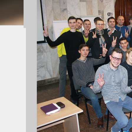
англійською мовою. Учасники отримую
UK та Європи 📈 шанс залучити інвести
для переможця за кожним напрямом 🚀
підтримку Напрями конкурсу: 🔹 Штучн
Кінцевий термін подання заявок — 10 
https://forms.gle/gTSGP6nyK8CpNMds9