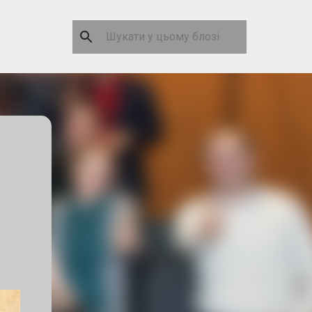
e
о
сім
ить