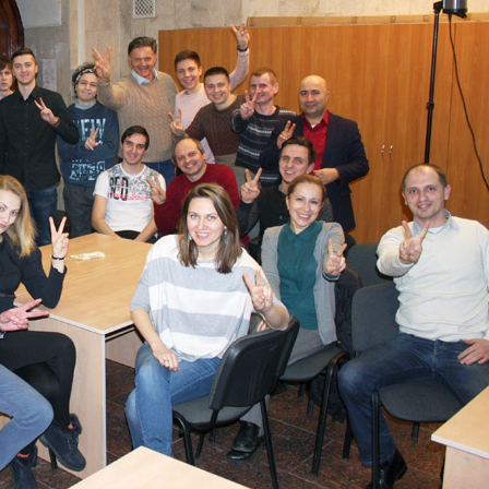
ть: 🤝 можливість презентувати проєкт інвестора
ції після фіналу конкурсу 🏆 грошову нагороду $5 
 участь в акселераційних програмах та менторськ
ий інтелект 🔹 Кібербезпека 🔹 Водні ресурси 📅
серпня 2026 👉 Подати заявку: