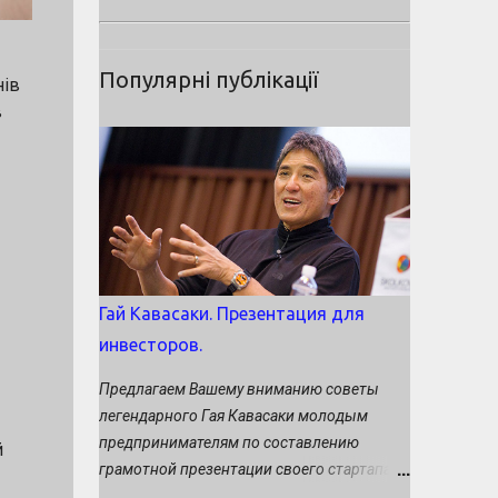
Популярні публікації
нів
в
Гай Кавасаки. Презентация для
инвесторов.
Предлагаем Вашему вниманию советы
легендарного Гая Кавасаки молодым
предпринимателям по составлению
й
грамотной презентации своего стартапа
потенциальным инвесторам. Кавасаки