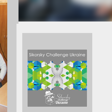
м з
000
у