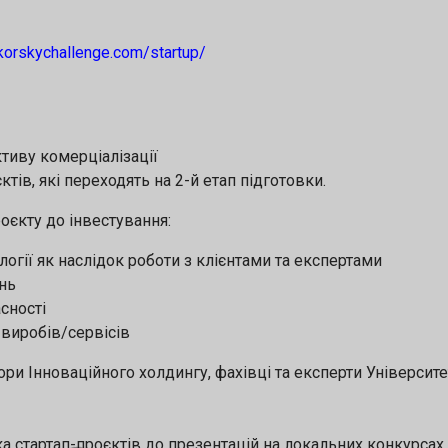
korskychallenge.com/startup/
тиву комерціалізації
ів, які переходять на 2-й етап підготовки.
оєкту до інвестування:
огії як наслідок роботи з клієнтами та експертами
нь
сності
виробів/сервісів
Інноваційного холдингу, фахівці та експерти Університе
ка стартап-проєктів до презентацій на локальних конкурсах