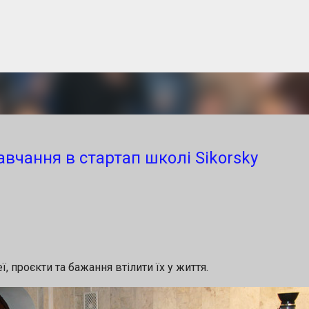
Перейти до основного вмісту
онкурсу інноваційних проєктів Melvill
авчання в стартап школі Sikorsky
 ACCELERATOR
команди, університети та технологічні компанії д
аційних проєктів, фінал якого відбудеться під час
 29–30 вересня 2026 🌍 Формат: офлайн + онлайн Що
, проєкти та бажання втілити їх у життя.
створений не лише для змагання за призи, а переду
ня інноваційного бізнесу. Конкурс та захід проход