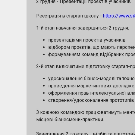
2 грудня - Презентації проєктів учасників
Реєстрація в стартап школу -
https://www.si
1-й етап навчання завершиться 2 грудня:
презентаціями проєктів учасників
відбором проєктів, що мають перспек
формуванням команд відібраних проєкт
2-й етап включатиме підготовку стартап-пр
удосконалення бізнес-моделі та технол
проведення маркетингових дослідже
оформлення прав інтелектуальної вла
створення/удосконалення прототипів 
З кожною командою працюватимуть ментори 
місцеві бізнесмени-практики.
Завершення 2-го етапу - відбір та підготов