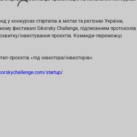
д у конкурсах стартапів в містах та регіонах України,
ному фестивалі Sikorsky Challenge, підписанням протоколів
розвитку/інвестування проєктів. Команди-переможці
тап-проєктів «під інвестора/інвесторів».
korskychallenge.com/startup
/