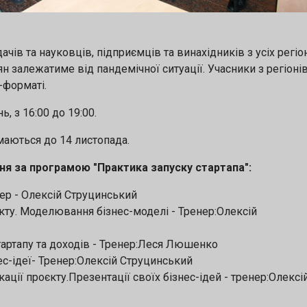
чів та науковців, підприємців та винахідників з усіх регіо
н залежатиме від пандемічної ситуації. Учасники з регіоні
-форматі.
нь, з 16:00 до 19:00.
маються до 14 листопада.
ня за програмою "Практика запуску стартапа":
нер - Олексій Струцинський
кту. Моделювання бізнес-моделі - Тренер:Олексій
тартапу та доходів - Тренер:Леся Люшенко
ес-ідеї- Тренер:Олексій Струцинський
ації проєкту.Презентації своїх бізнес-ідей - тренер:Олексі