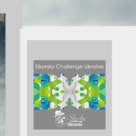
м з
000
у