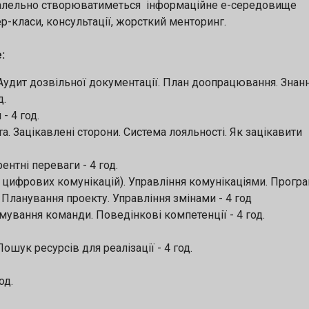
Паралельно створюватиметься інформаційне е-середовище
ер-класи, консультації, жорсткий менторинг.
:
 Аудит дозвільної документації. План доопрацювання. Знанн
д.
- 4 год.
та. Зацікавлені сторони. Система лояльності. Як зацікавити
нтні переваги - 4 год.
 цифрових комунікацій). Управління комунікаціями. Прогр
. Планування проекту. Управління змінами - 4 год
рмування команди. Поведінкові компетенції - 4 год.
шук ресурсів для реалізації - 4 год.
од.