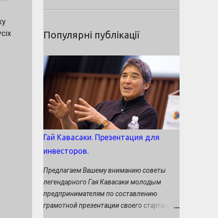
ку
сіх
Популярні публікації
Гай Кавасаки. Презентация для
инвесторов.
Предлагаем Вашему вниманию советы
легендарного Гая Кавасаки молодым
предпринимателям по составлению
грамотной презентации своего стартапа
потенциальным инвесторам. Кавасаки