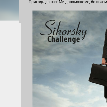
Приходь до нас! Ми допоможемо, бо знаєм
англійською мовою. Учасники отримую
UK та Європи 📈 шанс залучити інвести
для переможця за кожним напрямом 🚀
підтримку Напрями конкурсу: 🔹 Штучн
Кінцевий термін подання заявок — 10 
https://forms.gle/gTSGP6nyK8CpNMds9