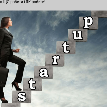
о ЩО робити і ЯК робити!
ть: 🤝 можливість презентувати проєкт інвестора
ції після фіналу конкурсу 🏆 грошову нагороду $5 
 участь в акселераційних програмах та менторськ
ий інтелект 🔹 Кібербезпека 🔹 Водні ресурси 📅
серпня 2026 👉 Подати заявку: