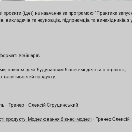
ві проєкти (ідеї) на навчання за програмою "Практика запус
ів, викладачів та науковців, підприємців та винахідників з у
форматі вебінарів.
, описом ідей, будуванням бізнес-моделі та її оцінкою,
х властивостей продукту.
ель
- Тренер - Олексій Струцинський
ті продукту. Моделювання бізнес-моделі
- Тренер:Олексій