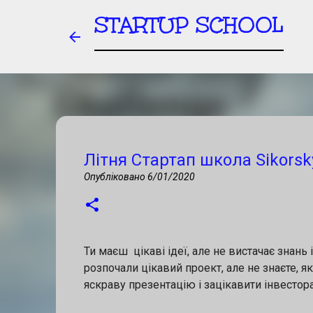
STARTUP SCHOOL
Старт другого Міжнародного к
Літня Стартап школа Sikorsk
Sikorsky Challenge Accelerator
Опубліковано
6/01/2020
Опубліковано
6/30/2026
MELVILLE SIKORSKY CHALLENGE
Запрошуємо українські стартапи, R&D-
участі в Міжнародному конкурсі іннов
Ти маєш цікаві ідеї, але не вистачає знань
MSCA September Lviv 2026. 📍 Львів | 
розпочали цікавий проект, але не знаєте, як
важливо знати учасникам: 💡 Конкурс 
яскраву презентацію і зацікавити інвестор
0
— для отримання інвестицій і зростан