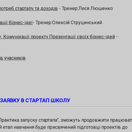
отреб стартапу та доходів
- Тренер:Леся Люшенко
ції бізнес-ідеї
- Тренер:Олексій Струцинський
 Комунікації проекту.Презентації своїх бізнес-ідей
-
в учасників
ЗАЯВКУ В СТАРТАП ШКОЛУ
Практика запуску стартапа", зможуть продовжити працюва
 етап навчання буде присвячений підготовці проектів до