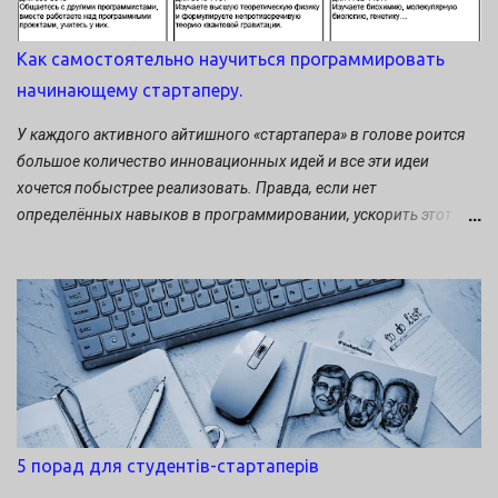
Как самостоятельно научиться программировать
начинающему стартаперу.
У каждого активного айтишного «стартапера» в голове роится
большое количество инновационных идей и все эти идеи
хочется побыстрее реализовать. Правда, если нет
определённых навыков в программировании, ускорить этот
процесс невозможно. Какие есть выходы в сложившейся
ситуации? Либо найти программиста и сооснователя будущего
стартапа, либо научится программировать самому. Какое
решение принять? Давайте прислушаемся к советам
«аксакалов». Советы специалиста по диджитал – маркетингу
Виктора Бабичева. Те, кто думает, что научившись
программировать, быстрее справятся со своими проблемами –
ошибаются. Просто многие путают понятия «быстрее» и
«экономичнее». И если вам кажется, что хорошего
5 порад для студентів-стартаперів
программиста сложно найти, то, скорее всего, проблема