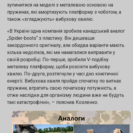
зупинитися на моделі з металевою основою на
пружинах, які амортизують платформу з чоботом, а
також «згладжують» вибухову хвилю.
«В Україні одна компанія зробила канадський аналог
„Spider-boots“ з пластику. Він дешевше
закордонного оригіналу, але обидва варіанти мають
кілька недоліків, які ми намагалися виправити у
своїй розробці. По-перше, зробили V-подібну
металеву платформу, щоби розсікти вибухову
хвилю. По-друге, розтягнули у часі дію кінетичної
енергії. Вибухова хвиля пройде спочатку по витках
пружини, втратить свою початкову потужність, а
отже наслідки для організму людини вже не будуть
такі катастрофічні», — пояснив Козленко.