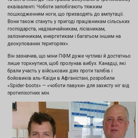
еквіваленті. Чоботи запобігають тяжким
пошкодженням ноги, що призводять до ампутації.
Вони також стануть у пригоді працівникам сільських
господарств, надзвичайникам, лісівникам,
залізничникам, енергетикам і багатьом іншим на
деокупованих територіях».
Він зазначив, що міни ПФМ дуже чутливі й достатньо
лише торкнутися, щоб пролунав вибух. Канадці, які
брали участь у військових діях проти талібів і
бойовиків аль-Каїди в Афганістані, розробили
«Spider-boots» — «чоботи павуки» для захисту ніг від
протипіхотних мін.