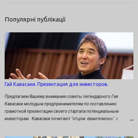
Популярні публікації
Гай Кавасаки. Презентация для инвесторов.
Предлагаем Вашему вниманию советы легендарного Гая
Кавасаки молодым предпринимателям по составлению
грамотной презентации своего стартапа потенциальным
инвесторам. Кавасаки почитают "отцом евангелизма" в
маркетинге. Он многие годы проработал бок о бок со Стивом
Джобсом, был «евангелистом» Apple и обращал мир в яблочную