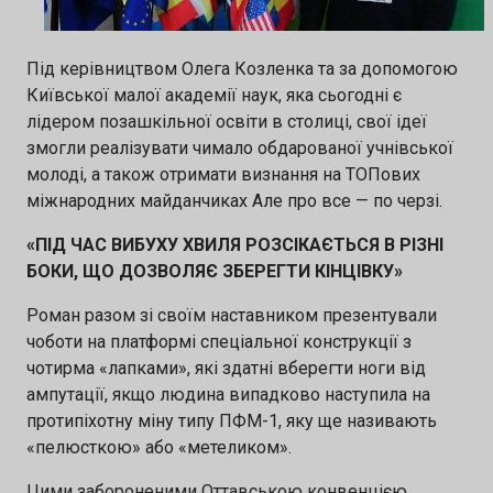
підтримку Напрями конкурсу: 🔹 Штучний
інтелект 🔹 Кібербезпека 🔹 Водні ресурси 📅
Під керівництвом Олега Козленка та за допомогою
Київської малої академії наук, яка сьогодні є
Кінцевий термін подання заявок — 10
лідером позашкільної освіти в столиці, свої ідеї
серпня 2026 👉 Подати заявку:
змогли реалізувати чимало обдарованої учнівської
https://forms.gle/gTSGP6nyK8CpNMds9
молоді, а також отримати визнання на ТОПових
міжнародних майданчиках Але про все — по черзі.
«ПІД ЧАС ВИБУХУ ХВИЛЯ РОЗСІКАЄТЬСЯ В РІЗНІ
БОКИ, ЩО ДОЗВОЛЯЄ ЗБЕРЕГТИ КІНЦІВКУ»
Роман разом зі своїм наставником презентували
чоботи на платформі спеціальної конструкції з
чотирма «лапками», які здатні вберегти ноги від
ампутації, якщо людина випадково наступила на
протипіхотну міну типу ПФМ-1, яку ще називають
«пелюсткою» або «метеликом».
Цими забороненими Оттавською конвенцією