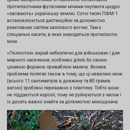
протипіхотними фугасними мінами окупанти щедро
«засівають» українську землю. Сотні тисяч ПФМ-1
встановлюються дистанційно за допомогою
реактивних систем залпового вогню. Там є
спеціальні касети, в яких знаходяться протипіхотні
міни.
«Пелюстки» вкрай небезпечні для військових і для
мирного населення, особливо дітей, бо своєю
цікавою формою приваблює малечу. Велика
проблема полягає також в тому, що ці невеликі міни
(всього 11 сантиметрів в довжину та 80 грамів
вагою) зроблені переважно з пластику. Тобто вони
не піддаються корозії, тому не руйнуються з часом і
їх досить важко знайти за допомогою міношукача.