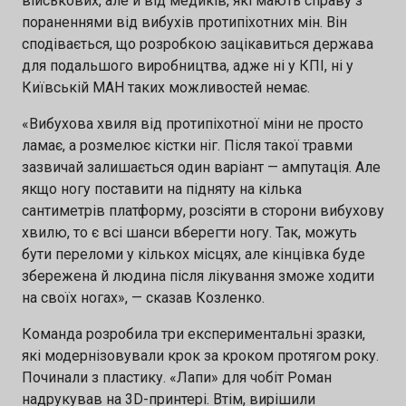
військових, але й від медиків, які мають справу з
пораненнями від вибухів протипіхотних мін. Він
сподівається, що розробкою зацікавиться держава
для подальшого виробництва, адже ні у КПІ, ні у
Київській МАН таких можливостей немає.
«Вибухова хвиля від протипіхотної міни не просто
ламає, а розмелює кістки ніг. Після такої травми
зазвичай залишається один варіант — ампутація. Але
якщо ногу поставити на підняту на кілька
сантиметрів платформу, розсіяти в сторони вибухову
хвилю, то є всі шанси вберегти ногу. Так, можуть
бути переломи у кількох місцях, але кінцівка буде
збережена й людина після лікування зможе ходити
на своїх ногах», — сказав Козленко.
Команда розробила три експериментальні зразки,
які модернізовували крок за кроком протягом року.
Починали з пластику. «Лапи» для чобіт Роман
надрукував на 3D-принтері. Втім, вирішили