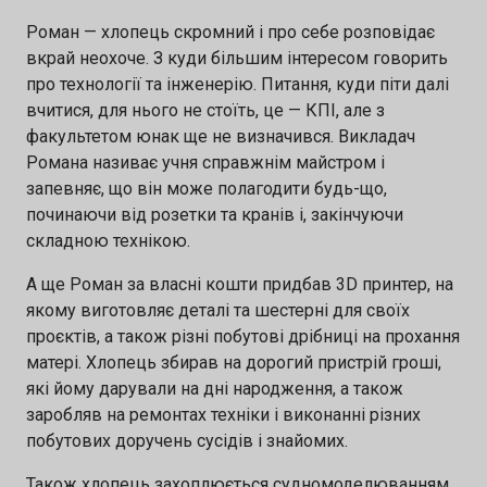
Роман — хлопець скромний і про себе розповідає
вкрай неохоче. З куди більшим інтересом говорить
про технології та інженерію. Питання, куди піти далі
вчитися, для нього не стоїть, це — КПІ, але з
факультетом юнак ще не визначився. Викладач
Романа називає учня справжнім майстром і
запевняє, що він може полагодити будь-що,
починаючи від розетки та кранів і, закінчуючи
складною технікою.
А ще Роман за власні кошти придбав 3D принтер, на
якому виготовляє деталі та шестерні для своїх
проєктів, а також різні побутові дрібниці на прохання
матері. Хлопець збирав на дорогий пристрій гроші,
які йому дарували на дні народження, а також
заробляв на ремонтах техніки і виконанні різних
побутових доручень сусідів і знайомих.
Також хлопець захоплюється судномоделюванням.