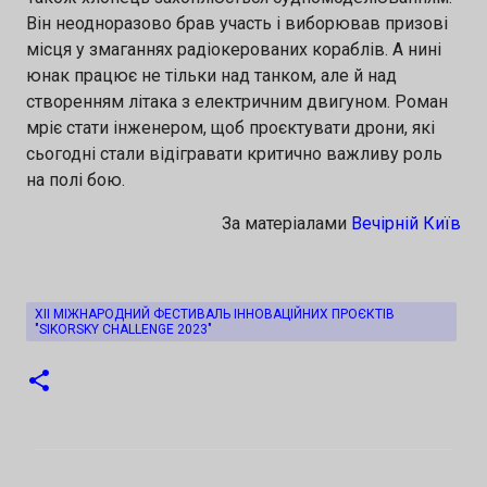
Він неодноразово брав участь і виборював призові
місця у змаганнях радіокерованих кораблів. А нині
юнак працює не тільки над танком, але й над
створенням літака з електричним двигуном. Роман
мріє стати інженером, щоб проєктувати дрони, які
сьогодні стали відігравати критично важливу роль
на полі бою.
За матеріалами
Вечірній Київ
XII МІЖНАРОДНИЙ ФЕСТИВАЛЬ ІННОВАЦІЙНИХ ПРОЄКТІВ
"SIKORSKY CHALLENGE 2023"
К