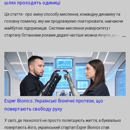
шлях проходять одиниці
Ця стаття - про зміну способу мислення, командну динаміку та
головну помилку, яку ми продовжуємо повторювати, навчаючи
майбутніх підприємців. Системи мислення університету і
стартапу Останніми роками дедалі частіше можна почути думку,
що університети «не вміють створювати стартапи». На мій
погляд, це не просто спрощення. Це хибна постановка питання.
Університет і не повинен створювати стартапи. Його місія
значно ширша й фундаментальніша: створювати нові знання,
готувати висококваліфікованих фахівців, розвивати науку,
формувати критичне мислення та інженерну культуру. Саме
завдяки університетам з’являються технології, без яких
неможливий розвиток сучасної економіки. Проблема виникає в
іншому. Ми часто очікуємо, що університетський проєкт
Esper Bionics: Українські біонічні протези, що
природно перетвориться на успішний бізнес. Насправді ж між
повертають свободу руху
академічним середовищем і венчурною екосистемою існує
принципово різна логіка: В академічному світі головною
У світі, де технології не просто полегшують життя, а буквально
цінністю є нові знання, наукова новизна, якість дослідження та
повертають його, український стартап Esper Bionics став