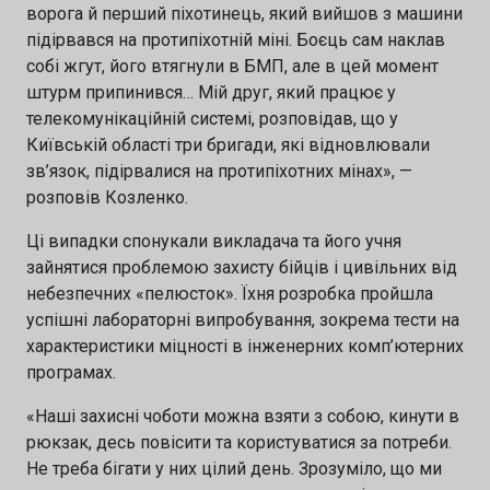
ворога й перший піхотинець, який вийшов з машини
підірвався на протипіхотній міні. Боєць сам наклав
собі жгут, його втягнули в БМП, але в цей момент
штурм припинився… Мій друг, який працює у
телекомунікаційній системі, розповідав, що у
Київській області три бригади, які відновлювали
зв’язок, підірвалися на протипіхотних мінах», —
розповів Козленко.
Ці випадки спонукали викладача та його учня
зайнятися проблемою захисту бійців і цивільних від
небезпечних «пелюсток». Їхня розробка пройшла
успішні лабораторні випробування, зокрема тести на
характеристики міцності в інженерних комп’ютерних
програмах.
«Наші захисні чоботи можна взяти з собою, кинути в
рюкзак, десь повісити та користуватися за потреби.
Не треба бігати у них цілий день. Зрозуміло, що ми