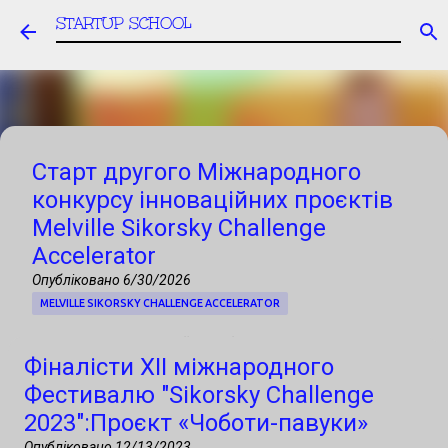
STARTUP SCHOOL
Перейти до основного вмісту
Старт другого Міжнародного
конкурсу інноваційних проєктів
Melville Sikorsky Challenge
Accelerator
Опубліковано
6/30/2026
MELVILLE SIKORSKY CHALLENGE ACCELERATOR
Запрошуємо українські стартапи, R&D-
Фіналісти ХІІ міжнародного
команди, університети та технологічні
Фестивалю "Sikorsky Challenge
компанії до участі в Міжнародному
2023":Проєкт «Чоботи-павуки»
конкурсі інноваційних проєктів, фінал
Опубліковано
12/13/2023