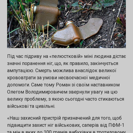
Під час підриву на «пелюстковій» міні людина дістає
значні поранення ніг, що, як правило, закінчується
ампутацією. Смерть можлива внаслідок великої
крововтрати за умови несвоєчасної медичної
допомоги. Саме тому Роман зі своїм наставником
Олегом Володимировичем звернули увагу на цю
велику проблему, з якою сьогодні часто стикаються
військові та цивільні.
«Наш захисний пристрій призначений для того, щоб
підвищити захист ніг військових, саперів від ПФМ-1
та мін в яких до 100 грамів вибухівки в тротиловому