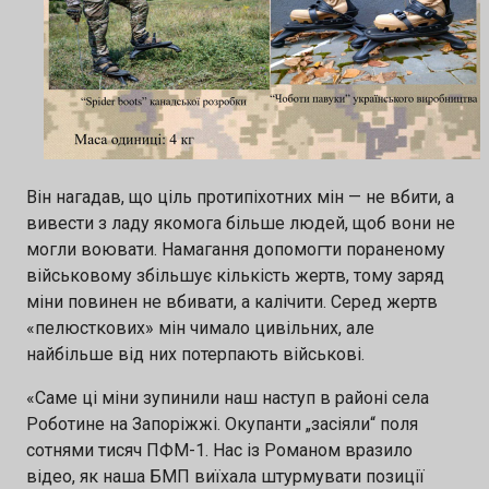
Він нагадав, що ціль протипіхотних мін — не вбити, а
вивести з ладу якомога більше людей, щоб вони не
могли воювати. Намагання допомогти пораненому
військовому збільшує кількість жертв, тому заряд
міни повинен не вбивати, а калічити. Серед жертв
«пелюсткових» мін чимало цивільних, але
найбільше від них потерпають військові.
«Саме ці міни зупинили наш наступ в районі села
Роботине на Запоріжжі. Окупанти „засіяли“ поля
сотнями тисяч ПФМ-1. Нас із Романом вразило
відео, як наша БМП виїхала штурмувати позиції